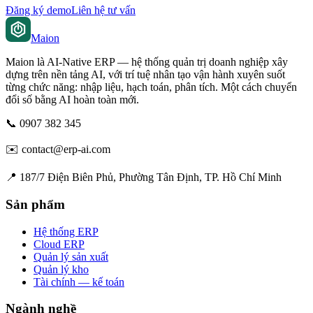
Đăng ký demo
Liên hệ tư vấn
Maion
Maion là AI-Native ERP — hệ thống quản trị doanh nghiệp xây
dựng trên nền tảng AI, với trí tuệ nhân tạo vận hành xuyên suốt
từng chức năng: nhập liệu, hạch toán, phân tích. Một cách chuyển
đổi số bằng AI hoàn toàn mới.
📞
0907 382 345
✉️
contact@erp-ai.com
📍
187/7 Điện Biên Phủ, Phường Tân Định, TP. Hồ Chí Minh
Sản phẩm
Hệ thống ERP
Cloud ERP
Quản lý sản xuất
Quản lý kho
Tài chính — kế toán
Ngành nghề