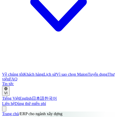
Về chúng tôi
Khách hàng
Lịch sử
Vì sao chọn Maion
Tuyển dụng
Thư
viện
FAQ
Tin tức
VI
Tiếng Việt
English
日本語
한국어
Liên hệ
Dùng thử miễn phí
Trang chủ
/
ERP cho ngành xây dựng