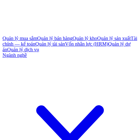
Quản lý mua sắm
Quản lý bán hàng
Quản lý kho
Quản lý sản xuất
Tài
chính — kế toán
Quản lý tài sản
Vốn nhân lực (HRM)
Quản lý dự
án
Quản lý dịch vụ
Ngành nghề