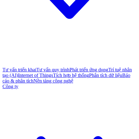
Tư vấn triển khai
Tư vấn quy trình
Phát triển ứng dụng
Trí tuệ nhân
tạo (AI)
Internet of Things
Tích hợp hệ thống
Phân tích dữ liệu
Báo
cáo & phân tích
Nền tảng công nghệ
Công ty