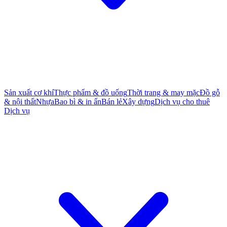
Sản xuất cơ khí
Thực phẩm & đồ uống
Thời trang & may mặc
Đồ gỗ
& nội thất
Nhựa
Bao bì & in ấn
Bán lẻ
Xây dựng
Dịch vụ cho thuê
Dịch vụ