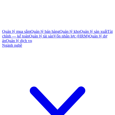
Quản lý mua sắm
Quản lý bán hàng
Quản lý kho
Quản lý sản xuất
Tài
chính — kế toán
Quản lý tài sản
Vốn nhân lực (HRM)
Quản lý dự
án
Quản lý dịch vụ
Ngành nghề