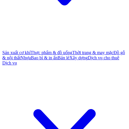
Sản xuất cơ khí
Thực phẩm & đồ uống
Thời trang & may mặc
Đồ gỗ
& nội thất
Nhựa
Bao bì & in ấn
Bán lẻ
Xây dựng
Dịch vụ cho thuê
Dịch vụ