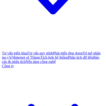
Tư vấn triển khai
Tư vấn quy trình
Phát triển ứng dụng
Trí tuệ nhân
tạo (AI)
Internet of Things
Tích hợp hệ thống
Phân tích dữ liệu
Báo
cáo & phân tích
Nền tảng công nghệ
Công ty