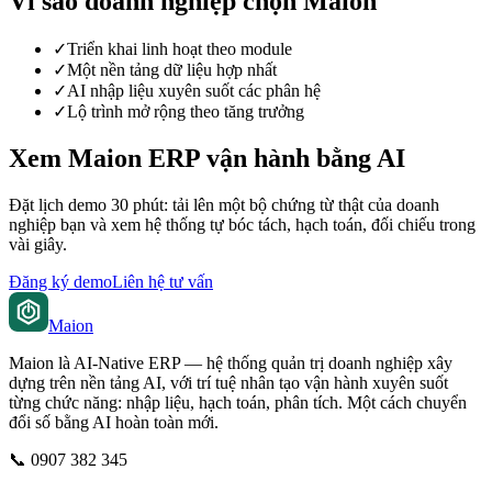
Vì sao doanh nghiệp chọn Maion
✓
Triển khai linh hoạt theo module
✓
Một nền tảng dữ liệu hợp nhất
✓
AI nhập liệu xuyên suốt các phân hệ
✓
Lộ trình mở rộng theo tăng trưởng
Xem Maion ERP vận hành bằng AI
Đặt lịch demo 30 phút: tải lên một bộ chứng từ thật của doanh
nghiệp bạn và xem hệ thống tự bóc tách, hạch toán, đối chiếu trong
vài giây.
Đăng ký demo
Liên hệ tư vấn
Maion
Maion là AI-Native ERP — hệ thống quản trị doanh nghiệp xây
dựng trên nền tảng AI, với trí tuệ nhân tạo vận hành xuyên suốt
từng chức năng: nhập liệu, hạch toán, phân tích. Một cách chuyển
đổi số bằng AI hoàn toàn mới.
📞
0907 382 345