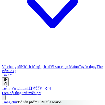
Về chúng tôi
Khách hàng
Lịch sử
Vì sao chọn Maion
Tuyển dụng
Thư
viện
FAQ
Tin tức
VI
Tiếng Việt
English
日本語
한국어
Liên hệ
Dùng thử miễn phí
Trang chủ
/
Bộ sản phẩm ERP của Maion