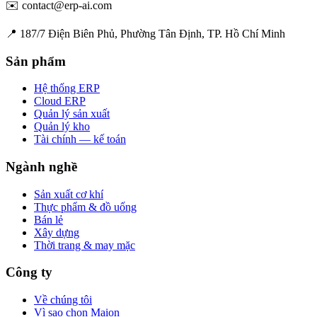
✉️
contact@erp-ai.com
📍
187/7 Điện Biên Phủ, Phường Tân Định, TP. Hồ Chí Minh
Sản phẩm
Hệ thống ERP
Cloud ERP
Quản lý sản xuất
Quản lý kho
Tài chính — kế toán
Ngành nghề
Sản xuất cơ khí
Thực phẩm & đồ uống
Bán lẻ
Xây dựng
Thời trang & may mặc
Công ty
Về chúng tôi
Vì sao chọn Maion