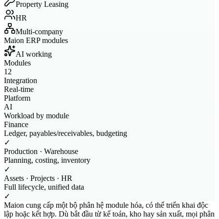
Property Leasing
HR
Multi-company
Maion ERP modules
AI working
Modules
12
Integration
Real-time
Platform
AI
Workload by module
Finance
Ledger, payables/receivables, budgeting
✓
Production · Warehouse
Planning, costing, inventory
✓
Assets · Projects · HR
Full lifecycle, unified data
✓
Maion cung cấp một bộ phân hệ module hóa, có thể triển khai độc
lập hoặc kết hợp. Dù bắt đầu từ kế toán, kho hay sản xuất, mọi phân